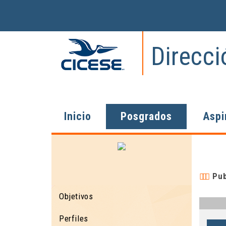
Direcc
Inicio
Posgrados
Aspi
Pub
Objetivos
Perfiles