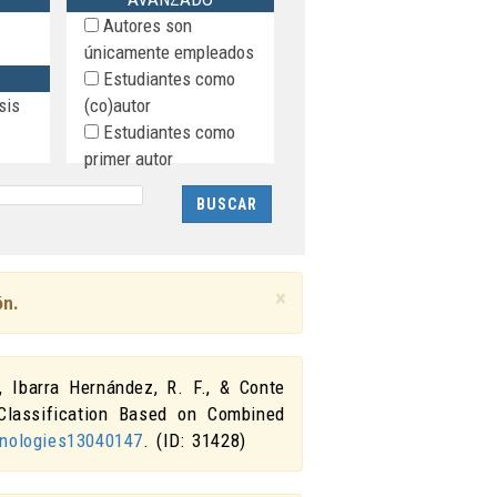
Autores son
únicamente empleados
Estudiantes como
sis
(co)autor
Estudiantes como
primer autor
×
ón.
, Ibarra Hernández, R. F., & Conte
Classification Based on Combined
hnologies13040147
. (ID: 31428)