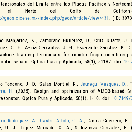
stensionales del Límite entre las Placas Pacífico y Norteamé
 el Norte del Golfo de Californi
s://geos.cicese.mx/index.php/geos/article/view/431
. (ID: 307
no Manjarres, K., Zambrano Gutierrez, D., Cruz Duarte, J.
inez, C. E., Aviña Cervantes, J. G., Escalante Sanchez, K. C
achine learning techniques for robotic finger monitoring
 optic sensor
.
Optica Pura y Aplicada
,
58
(1), 51187. doi:
10.
ro Toscano, J. D., Salas Montiel, R.,
Jauregui Vazquez, D.
, 
rra, H.
(2025).
Design and optimization of Al2O3-based St
resonator
.
Optica Pura y Aplicada
,
58
(1), 1-10. doi:
10.7149/
rro Rodríguez, A.
,
Castro Artola, O. A.
, Garcia Guerrero, E.
z, U. J., Lopez Mercado, C. A., & Inzunza González, E.