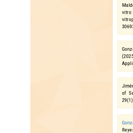
Mald
vitr
vitro
3069
Gonz
(202
Appl
Jimé
of S
29
(1
Gonz
Rey