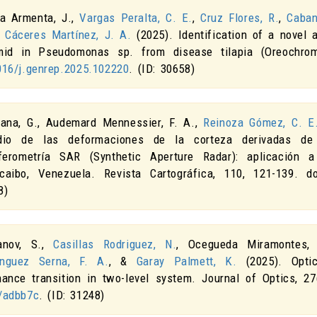
ía Armenta, J.,
Vargas Peralta, C. E.
,
Cruz Flores, R.
,
Caban
&
Cáceres Martínez, J. A.
(2025).
Identification of a novel 
mid in Pseudomonas sp. from disease tilapia (Oreochromi
016/j.genrep.2025.102220
. (ID: 30658)
tana, G., Audemard Mennessier, F. A.,
Reinoza Gómez, C. E
dio de las deformaciones de la corteza derivadas de
rferometría SAR (Synthetic Aperture Radar): aplicación
caibo, Venezuela
.
Revista Cartográfica
,
110
, 121-139. d
8)
anov, S.,
Casillas Rodriguez, N.
, Ocegueda Miramontes, 
nguez Serna, F. A.
, &
Garay Palmett, K.
(2025).
Opti
nance transition in two-level system
.
Journal of Optics
,
27
/adbb7c
. (ID: 31248)