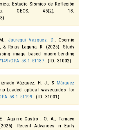
rica: Estudio Sísmico de Reflexión
a
.
GEOS
,
45
(2), 18.
38)
 M.,
Jauregui Vazquez, D.
, Osornio
., & Rojas Laguna, R. (2025).
Study
 using image based macro-bending
7149/OPA.58.1.51187
. (ID: 31002)
Tiznado Vázquez, H. J., &
Márquez
rip-Loaded optical waveguides for
OPA.58.1.51199
. (ID: 31001)
 E., Aguirre Castro , O. A., Tamayo
 (2025).
Recent Advances in Early