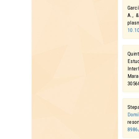
Garc
A., 
plas
10.1
Quin
Estu
Inte
Mara
3056
Step
Domí
reso
8986