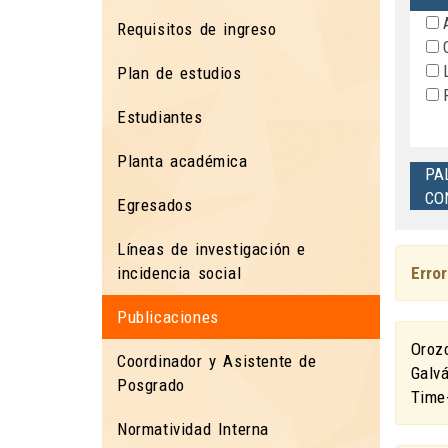
A
Requisitos de ingreso
C
L
Plan de estudios
P
Estudiantes
Planta académica
PA
CO
Egresados
Líneas de investigación e
incidencia social
Error
Publicaciones
Oroz
Coordinador y Asistente de
Galv
Posgrado
Time
Normatividad Interna