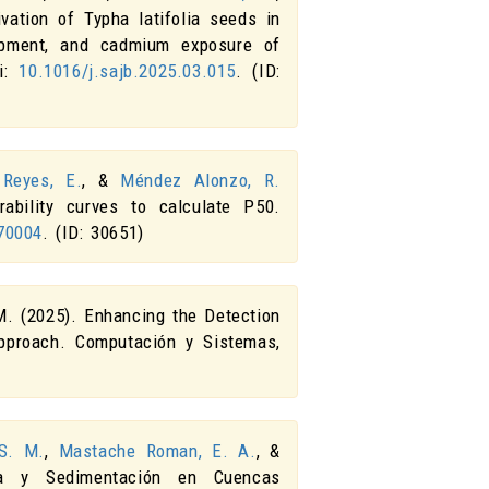
ivation of Typha latifolia seeds in
elopment, and cadmium exposure of
oi:
10.1016/j.sajb.2025.03.015
. (ID:
Reyes, E.
, &
Méndez Alonzo, R.
ability curves to calculate P50
.
70004
. (ID: 30651)
M. (2025).
Enhancing the Detection
pproach
.
Computación y Sistemas
,
 S. M.
,
Mastache Roman, E. A.
, &
ca y Sedimentación en Cuencas