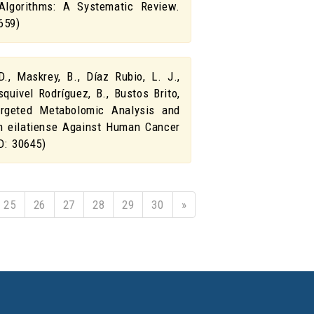
Algorithms: A Systematic Review
.
659)
., Maskrey, B., Díaz Rubio, L. J.,
quivel Rodríguez, B., Bustos Brito,
argeted Metabolomic Analysis and
um eilatiense Against Human Cancer
ID: 30645)
25
26
27
28
29
30
»