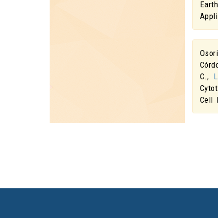
Eart
Appl
Osor
Córd
C.,
L
Cyto
Cell 