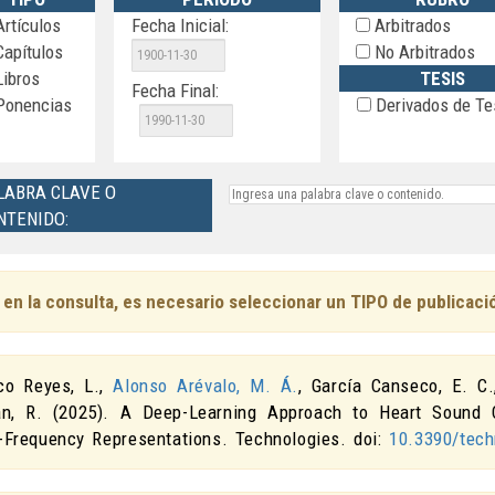
rtículos
Fecha Inicial:
Arbitrados
apítulos
No Arbitrados
ibros
TESIS
Fecha Final:
onencias
Derivados de Te
LABRA CLAVE O
NTENIDO:
 en la consulta, es necesario seleccionar un TIPO de publicaci
co Reyes, L.,
Alonso Arévalo, M. Á.
, García Canseco, E. C.
án, R. (2025).
A Deep-Learning Approach to Heart Sound 
-Frequency Representations
.
Technologies
. doi:
10.3390/tec