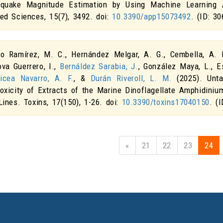
hquake Magnitude Estimation by Using Machine Learning 
ied Sciences
,
15
(7), 3492. doi:
10.3390/app15073492
. (ID: 30
io Ramírez, M. C., Hernández Melgar, A. G., Cembella, A. D
ova Guerrero, I.,
Bernáldez Sarabia, J.
, González Maya, L., Es
icea Navarro, A. F.
, &
Durán Riveroll, L. M.
(2025).
Unt
toxicity of Extracts of the Marine Dinoflagellate Amphidini
Lines
.
Toxins
,
17
(150), 1-26. doi:
10.3390/toxins17040150
. (
«
21
22
23
24