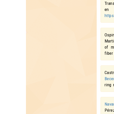
Tran
en
http
Ospi
Mart
of m
fiber
Cast
Bece
ring 
Nava
Pére