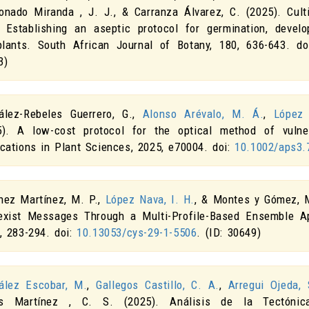
onado Miranda , J. J., & Carranza Álvarez, C. (2025).
Cult
o: Establishing an aseptic protocol for germination, dev
plants
.
South African Journal of Botany
,
180
, 636-643. d
3)
ález-Rebeles Guerrero, G.,
Alonso Arévalo, M. Á.
,
López 
5).
A low-cost protocol for the optical method of vulner
ications in Plant Sciences
,
2025
, e70004. doi:
10.1002/aps3.
nez Martínez, M. P.,
López Nava, I. H.
, & Montes y Gómez, 
exist Messages Through a Multi-Profile-Based Ensemble A
), 283-294. doi:
10.13053/cys-29-1-5506
. (ID: 30649)
ález Escobar, M.
,
Gallegos Castillo, C. A.
,
Arregui Ojeda,
es Martínez , C. S. (2025).
Análisis de la Tectóni