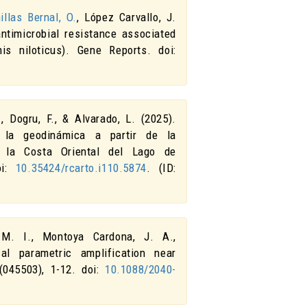
illas Bernal, O.
, López Carvallo, J.
antimicrobial resistance associated
s niloticus)
.
Gene Reports
. doi:
.
, Dogru, F., & Alvarado, L. (2025).
 la geodinámica a partir de la
 a la Costa Oriental del Lago de
oi:
10.35424/rcarto.i110.5874
. (ID:
M. I., Montoya Cardona, J. A.,
cal parametric amplification near
(045503), 1-12. doi:
10.1088/2040-