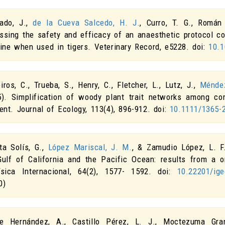
ado, J.,
de la Cueva Salcedo, H. J.
, Curro, T. G., Román
ssing the safety and efficacy of an anaesthetic protocol c
zine when used in tigers
.
Veterinary Record
, e5228. doi:
10.1
ros, C., Trueba, S., Henry, C., Fletcher, L., Lutz, J.,
Méndez
5).
Simplification of woody plant trait networks among com
ent
.
Journal of Ecology
,
113
(4), 896-912. doi:
10.1111/1365-
ta Solís, G.,
López Mariscal, J. M.
, & Zamudio López, L. F
Gulf of California and the Pacific Ocean: results from a 
ísica Internacional
,
64
(2), 1577- 1592. doi:
10.22201/ige
0)
e Hernández, A., Castillo Pérez, L. J., Moctezuma Gr