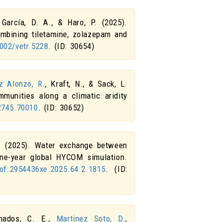
 García, D. A., & Haro, P. (2025).
ombining tiletamine, zolazepam and
002/vetr.5228
. (ID: 30654)
 Alonzo, R.
, Kraft, N., & Sack, L.
munities along a climatic aridity
2745.70010
. (ID: 30652)
. (2025).
Water exchange between
one-year global HYCOM simulation
.
of.2954436xe.2025.64.2.1815
. (ID:
anados, C. E.,
Martinez Soto, D.
,