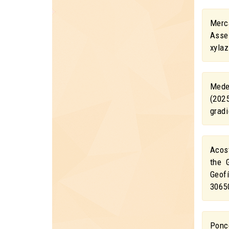
Merc
Asse
xyla
Medei
(202
gradi
Acos
the 
Geof
3065
Ponc