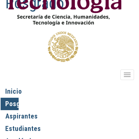
Posgrado
OPIO
Inicio
Posgrados
Aspirantes
Estudiantes