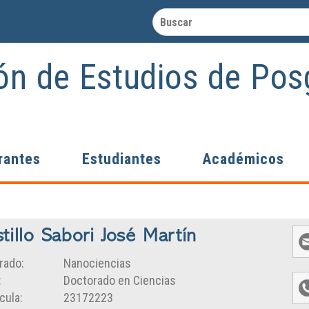
Búsqueda
ión de Estudios de Pos
personalizada
de Google
Ordenar
por:
Relevance
Relevance
rantes
Estudiantes
Académicos
Date
web
tillo Sabori José Martín
rado:
Nanociencias
:
Doctorado en Ciencias
cula:
23172223