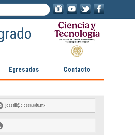
grado
Egresados
Contacto
jcastill@cicese.edu.mx