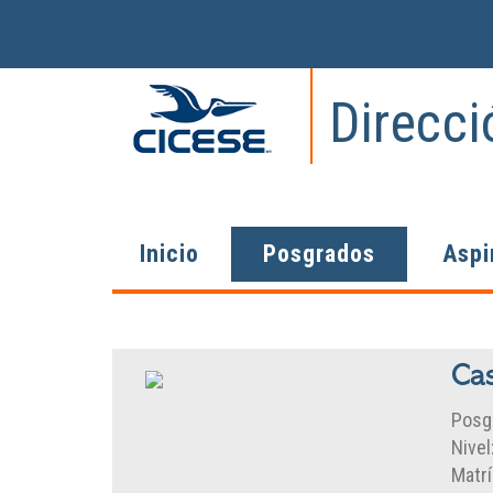
Direcc
Inicio
Posgrados
Aspi
Cas
Posg
Nivel
Matrí