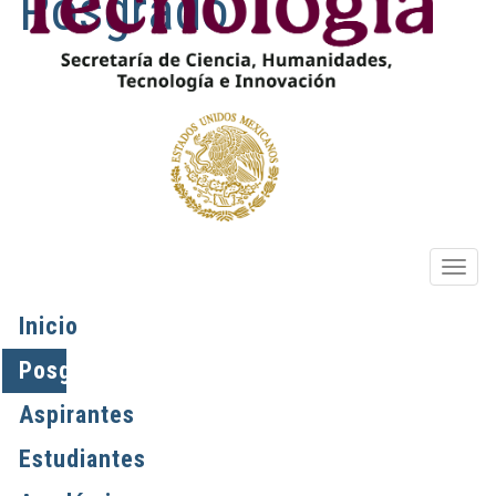
Posgrado
OPIO
Inicio
Posgrados
Aspirantes
Estudiantes