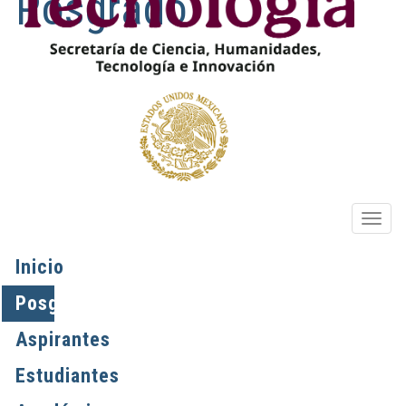
Posgrado
OPIO
Inicio
Posgrados
Aspirantes
Estudiantes