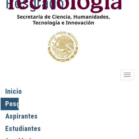
Posgrado
OPIO
Inicio
Posgrados
Aspirantes
Estudiantes