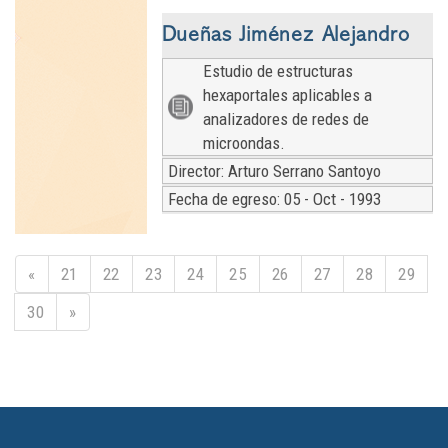
Dueñas Jiménez Alejandro
Estudio de estructuras
hexaportales aplicables a
analizadores de redes de
microondas.
Director: Arturo Serrano Santoyo
Fecha de egreso: 05 - Oct - 1993
«
21
22
23
24
25
26
27
28
29
30
»