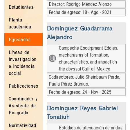
Director: Rodrigo Méndez Alonzo
Estudiantes
Fecha de egreso: 18 - Ago - 2021
Planta
académica
Domínguez Guadarrama
Alejandro
Egresados
Campeche Escarpment Eddies:
Líneas de
mechanisms of formation,
investigación
characteristics, and impact on
e incidencia
the abyssal Gulf of Mexico
social
Codirectores: Julio Sheinbaum Pardo,
Paula Pérez Brunius,
Publicaciones
Fecha de egreso: 24 - Nov - 2025
Coordinador y
Asistente de
Domínguez Reyes Gabriel
Posgrado
Tonatiuh
Normatividad
Estudios de atenuación de ondas