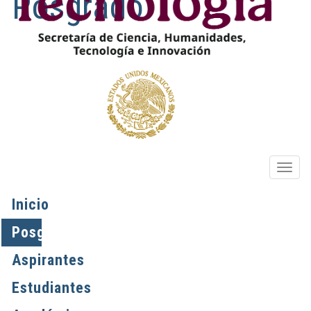
Posgrado
OPIO
Inicio
Posgrados
Aspirantes
Estudiantes