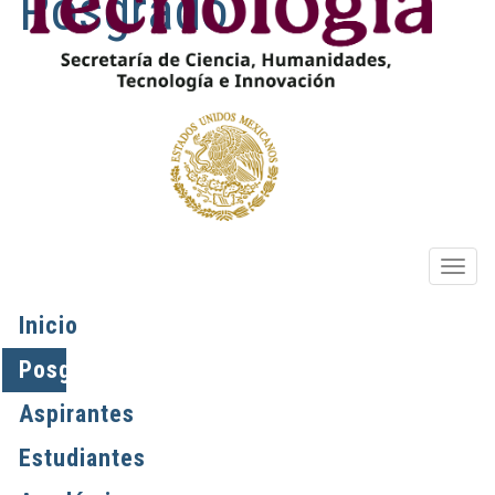
Posgrado
OPIO
Inicio
Posgrados
Aspirantes
Estudiantes