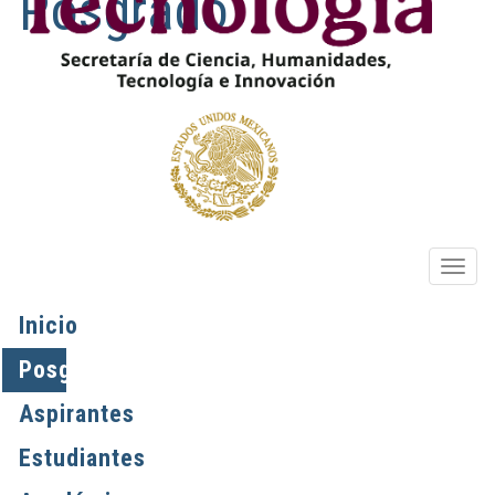
Posgrado
OPIO
Inicio
Posgrados
Aspirantes
Estudiantes